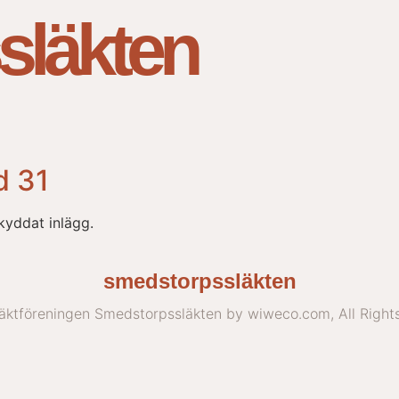
släkten
d 31
kyddat inlägg.
smedstorpssläkten
ktföreningen Smedstorpssläkten by wiweco.com, All Right